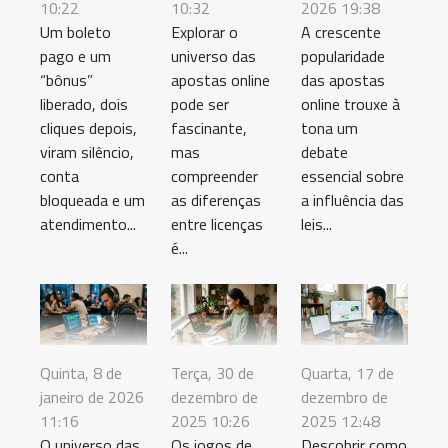
10:22
10:32
2026 19:38
Um boleto
Explorar o
A crescente
pago e um
universo das
popularidade
“bônus”
apostas online
das apostas
liberado, dois
pode ser
online trouxe à
cliques depois,
fascinante,
tona um
viram silêncio,
mas
debate
conta
compreender
essencial sobre
bloqueada e um
as diferenças
a influência das
atendimento...
entre licenças
leis...
é...
Quinta, 8 de
Terça, 30 de
Quarta, 17 de
janeiro de 2026
dezembro de
dezembro de
11:16
2025 10:26
2025 12:48
O universo das
Os jogos de
Descobrir como