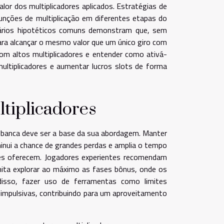
lor dos multiplicadores aplicados. Estratégias de
unções de multiplicação em diferentes etapas do
nários hipotéticos comuns demonstram que, sem
 para alcançar o mesmo valor que um único giro com
s com altos multiplicadores e entender como ativá-
ultiplicadores e aumentar lucros slots de forma
ltiplicadores
e banca deve ser a base da sua abordagem. Manter
iminui a chance de grandes perdas e amplia o tempo
ores oferecem. Jogadores experientes recomendam
rmita explorar ao máximo as fases bônus, onde os
disso, fazer uso de ferramentas como limites
s impulsivas, contribuindo para um aproveitamento