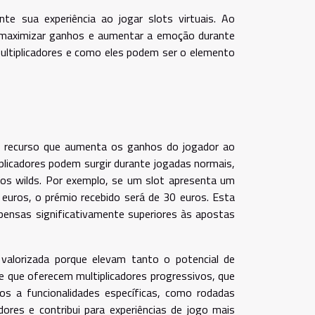
e sua experiência ao jogar slots virtuais. Ao
 maximizar ganhos e aumentar a emoção durante
multiplicadores e como eles podem ser o elemento
um recurso que aumenta os ganhos do jogador ao
plicadores podem surgir durante jogadas normais,
os wilds. Por exemplo, se um slot apresenta um
euros, o prémio recebido será de 30 euros. Esta
ensas significativamente superiores às apostas
valorizada porque elevam tanto o potencial de
e que oferecem multiplicadores progressivos, que
dos a funcionalidades específicas, como rodadas
ores e contribui para experiências de jogo mais