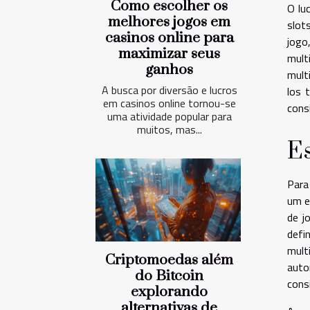
Como escolher os
O lu
melhores jogos em
slot
casinos online para
jogo
maximizar seus
mult
ganhos
mult
A busca por diversão e lucros
los 
em casinos online tornou-se
cons
uma atividade popular para
muitos, mas...
Es
Para
um e
de j
defi
mult
Criptomoedas além
auto
do Bitcoin
cons
explorando
alternativas de