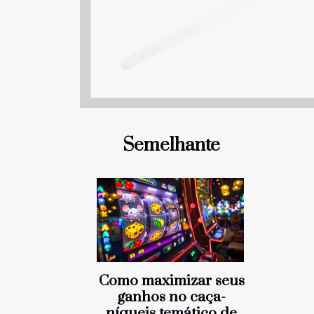
Semelhante
Como maximizar seus
ganhos no caça-
níqueis temático de