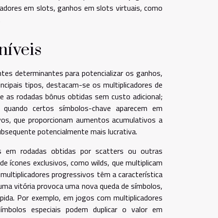
cadores em slots, ganhos em slots virtuais, como
.
níveis
ntes determinantes para potencializar os ganhos,
ncipais tipos, destacam-se os multiplicadores de
 as rodadas bônus obtidas sem custo adicional;
os quando certos símbolos-chave aparecem em
ivos, que proporcionam aumentos acumulativos a
ubsequente potencialmente mais lucrativa.
os em rodadas obtidas por scatters ou outras
de ícones exclusivos, como wilds, que multiplicam
multiplicadores progressivos têm a característica
 uma vitória provoca uma nova queda de símbolos,
mpida. Por exemplo, em jogos com multiplicadores
símbolos especiais podem duplicar o valor em