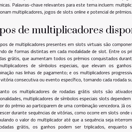
micas. Palavras-chave relevantes para este tema incluem: multipli
ionam multiplicadores, jogos de slots online e potencial de prêmios
pos de multiplicadores dispo
ipos de multiplicadores presentes em slots virtuais são compone
ndo de formas distintas em cada modalidade de slot. Entre os pri
das grátis, que aumentam todos os prêmios conquistados durante
ultiplicadores de símbolos especiais, que elevam os ganh
inação nas linhas de pagamento; e os multiplicadores progress
 vitória consecutiva ou evento específico, tornando cada rodada s
anto os multiplicadores de rodadas grátis slots são ativad
ionalidades, multiplicadores de símbolos especiais slots dependem 
lor do prêmio ao participarem de uma combinação vencedora. Já os 
rescer durante sequências de vitórias, como ocorre em slots onde
ulando o valor do multiplicador até que a sequência seja interro
odadas grátis, os ganhos podem ser triplicados, enquanto 