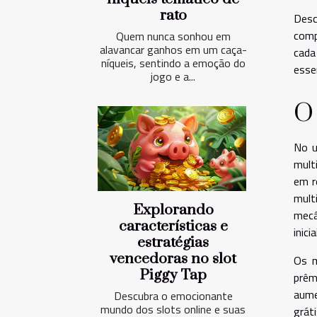
rato
Desc
comp
Quem nunca sonhou em
alavancar ganhos em um caça-
cada
níqueis, sentindo a emoção do
esse
jogo e a...
O 
No u
mult
em r
mult
Explorando
mecâ
características e
inicia
estratégias
vencedoras no slot
Os m
Piggy Tap
prêm
aume
Descubra o emocionante
mundo dos slots online e suas
grát