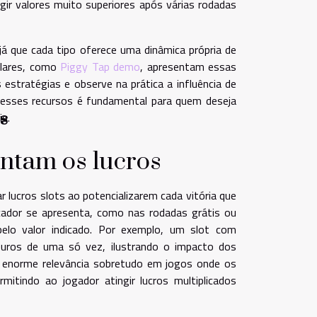
gir valores muito superiores após várias rodadas
 já que cada tipo oferece uma dinâmica própria de
pulares, como
Piggy Tap demo
, apresentam essas
estratégias e observe na prática a influência de
s desses recursos é fundamental para quem deseja
s
is.
ntam os lucros
lucros slots ao potencializarem cada vitória que
cador se apresenta, como nas rodadas grátis ou
pelo valor indicado. Por exemplo, um slot com
uros de uma só vez, ilustrando o impacto dos
 enorme relevância sobretudo em jogos onde os
itindo ao jogador atingir lucros multiplicados