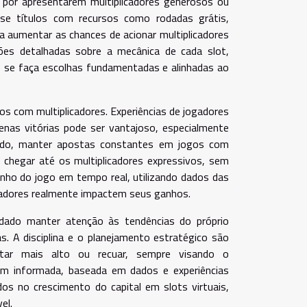
s por apresentarem multiplicadores generosos ou
se títulos com recursos como rodadas grátis,
a aumentar as chances de acionar multiplicadores
ções detalhadas sobre a mecânica de cada slot,
que se faça escolhas fundamentadas e alinhadas ao
s com multiplicadores. Experiências de jogadores
nas vitórias pode ser vantajoso, especialmente
lado, manter apostas constantes em jogos com
a chegar até os multiplicadores expressivos, sem
ho do jogo em tempo real, utilizando dados das
icadores realmente impactem seus ganhos.
ndado manter atenção às tendências do próprio
s. A disciplina e o planejamento estratégico são
star mais alto ou recuar, sempre visando o
em informada, baseada em dados e experiências
dos no crescimento do capital em slots virtuais,
el.