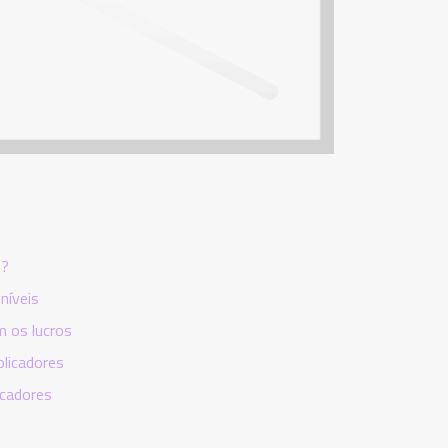
s?
níveis
 os lucros
plicadores
icadores