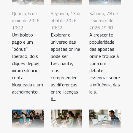
Quarta, 6 de
Segunda, 13 de
Sábado, 28 de
maio de 2026
abril de 2026
fevereiro de
10:22
10:32
2026 19:38
Um boleto
Explorar o
A crescente
pago e um
universo das
popularidade
“bônus”
apostas online
das apostas
liberado, dois
pode ser
online trouxe à
cliques depois,
fascinante,
tona um
viram silêncio,
mas
debate
conta
compreender
essencial sobre
bloqueada e um
as diferenças
a influência das
atendimento...
entre licenças
leis...
é...