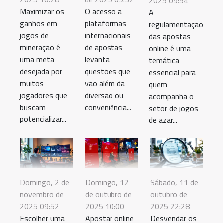
2025 09:54
Maximizar os
O acesso a
A
ganhos em
plataformas
regulamentação
jogos de
internacionais
das apostas
mineração é
de apostas
online é uma
uma meta
levanta
temática
desejada por
questões que
essencial para
muitos
vão além da
quem
jogadores que
diversão ou
acompanha o
buscam
conveniência...
setor de jogos
potencializar...
de azar...
Domingo, 2 de
Sábado, 11 de
Domingo, 12
novembro de
outubro de
de outubro de
2025 09:52
2025 22:28
2025 10:00
Escolher uma
Desvendar os
Apostar online