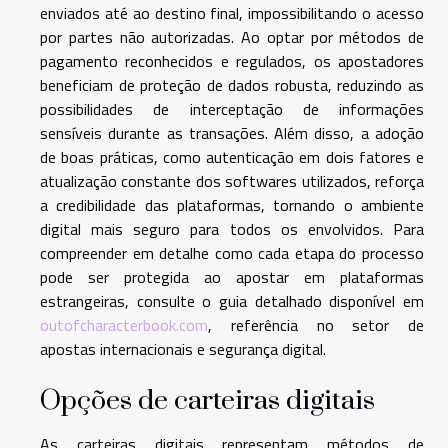
enviados até ao destino final, impossibilitando o acesso
por partes não autorizadas. Ao optar por métodos de
pagamento reconhecidos e regulados, os apostadores
beneficiam de proteção de dados robusta, reduzindo as
possibilidades de interceptação de informações
sensíveis durante as transações. Além disso, a adoção
de boas práticas, como autenticação em dois fatores e
atualização constante dos softwares utilizados, reforça
a credibilidade das plataformas, tornando o ambiente
digital mais seguro para todos os envolvidos. Para
compreender em detalhe como cada etapa do processo
pode ser protegida ao apostar em plataformas
estrangeiras, consulte o guia detalhado disponível em
outofcharacterbook.com
, referência no setor de
apostas internacionais e segurança digital.
Opções de carteiras digitais
As carteiras digitais representam métodos de