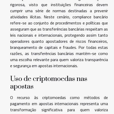
rigorosa, visto que instituições financeiras devem
cumprir uma série de normas destinadas a prevenir
atividades ilícitas. Neste cenário, compliance bancário
refere-se ao conjunto de procedimentos e políticas que
asseguram que as transferências bancárias respeitam as
leis nacionais e internacionais, protegendo assim tanto
operadores quanto apostadores de riscos financeiros,
branqueamento de capitais e fraudes. Por todas estas
razões, as transferências bancárias mantêm-se como
uma escolha relevante para quem valoriza transparência
e segurança em apostas internacionais.
Uso de criptomoedas nas
apostas
O recurso às criptomoedas como métodos de
pagamento em apostas internacionais representa uma
transformação significativa para quem valoriza