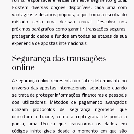
Existem diversas opções disponíveis, cada uma com
vantagens e desafios próprios, o que torna a escolha do
método certo uma decisão crucial. Descubra nos
próximos parágrafos como garantir transações seguras,
protegendo dados e fundos em todas as etapas da sua
experiência de apostas internacionais.
Segurança das transações
online
A segurança online representa um fator determinante no
universo das apostas internacionais, sobretudo quando
se trata de proteger informações financeiras e pessoais
dos utilizadores. Métodos de pagamento avançados
utilizam protocolos de segurança rigorosos que
dificultam a fraude, como a criptografia de ponta a
ponta, uma técnica que transforma os dados em
códigos ininteligíveis desde o momento em que são