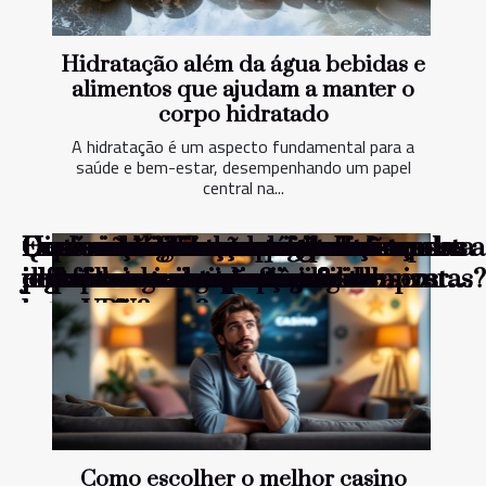
Hidratação além da água bebidas e
alimentos que ajudam a manter o
corpo hidratado
A hidratação é um aspecto fundamental para a
saúde e bem-estar, desempenhando um papel
central na...
Histórias reais de apostas frustradas
Como as diferenças entre licenças
Como as leis internacionais
Exploração de estratégias avançadas
Como maximizar seus ganhos em
Como as técnicas de simulação
Como maximizar seus ganhos em
Como as legislações afetam o acesso a
Como as regulamentações afetam as
Como identificar as melhores
Quais são os riscos de apostar em
Desvendando os requisitos de aposta
por falta de segurança digital
impactam sua experiência de
influenciam as apostas online sem
em apostas ao vivo para maximizar
jogos de cassino virtuais?
influenciam as estratégias de apostas?
jogos de mineração?
plataformas internacionais de
plataformas internacionais de
plataformas de apostas
plataformas sem licença?
de bónus gratuitos
apostas?
usar VPN?
lucros
apostas?
apostas?
internacionais?
Como escolher o melhor casino