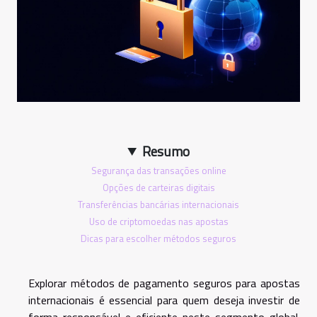
Resumo
Segurança das transações online
Opções de carteiras digitais
Transferências bancárias internacionais
Uso de criptomoedas nas apostas
Dicas para escolher métodos seguros
Explorar métodos de pagamento seguros para apostas
internacionais é essencial para quem deseja investir de
forma responsável e eficiente neste segmento global.