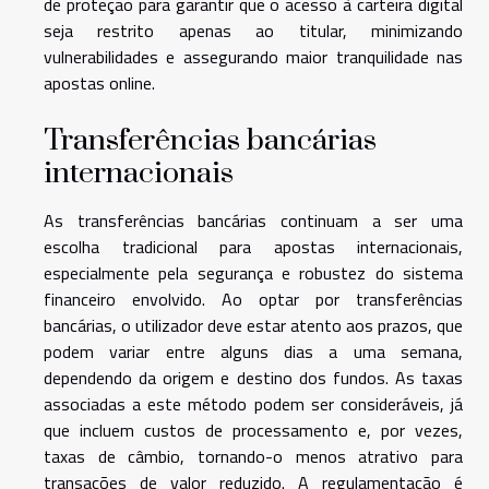
de proteção para garantir que o acesso à carteira digital
seja restrito apenas ao titular, minimizando
vulnerabilidades e assegurando maior tranquilidade nas
apostas online.
Transferências bancárias
internacionais
As transferências bancárias continuam a ser uma
escolha tradicional para apostas internacionais,
especialmente pela segurança e robustez do sistema
financeiro envolvido. Ao optar por transferências
bancárias, o utilizador deve estar atento aos prazos, que
podem variar entre alguns dias a uma semana,
dependendo da origem e destino dos fundos. As taxas
associadas a este método podem ser consideráveis, já
que incluem custos de processamento e, por vezes,
taxas de câmbio, tornando-o menos atrativo para
transações de valor reduzido. A regulamentação é