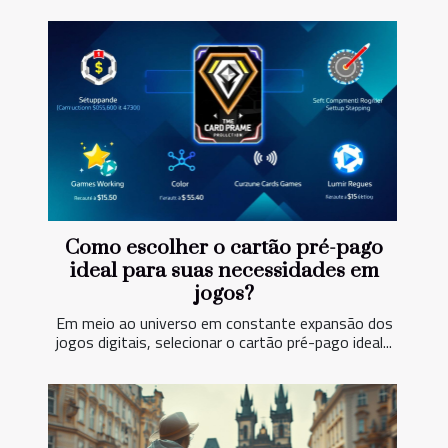
Como escolher o cartão pré-pago
ideal para suas necessidades em
jogos?
Em meio ao universo em constante expansão dos
jogos digitais, selecionar o cartão pré-pago ideal...