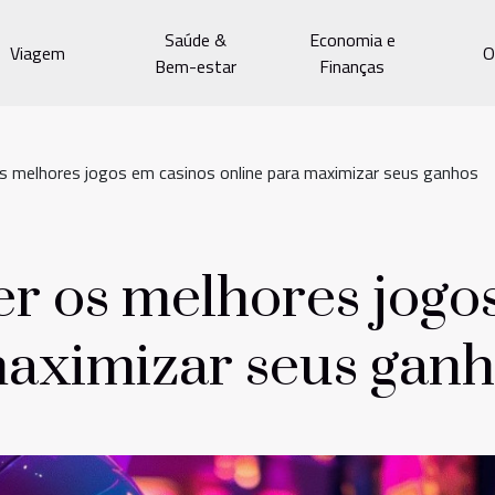
Saúde &
Economia e
Viagem
O
Bem-estar
Finanças
s melhores jogos em casinos online para maximizar seus ganhos
r os melhores jogo
maximizar seus gan