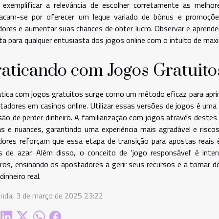
 exemplificar a relevância de escolher corretamente as mel
acam-se por oferecer um leque variado de bônus e promoçõe
dores e aumentar suas chances de obter lucro. Observar e aprend
ta para qualquer entusiasta dos jogos online com o intuito de max
aticando com Jogos Gratuito
ática com jogos gratuitos surge como um método eficaz para aprimo
tadores em casinos online. Utilizar essas versões de jogos é uma 
são de perder dinheiro. A familiarização com jogos através deste
as e nuances, garantindo uma experiência mais agradável e risc
dores reforçam que essa etapa de transição para apostas reais
s de azar. Além disso, o conceito de 'jogo responsável' é in
ros, ensinando os apostadores a gerir seus recursos e a tomar d
inheiro real.
nda, 3 de março de 2025 23:22