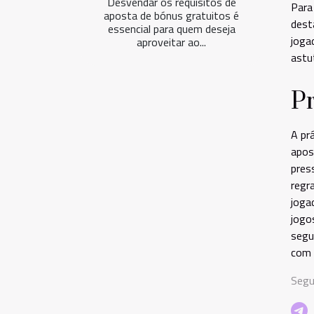
Desvendar os requisitos de
Para
aposta de bónus gratuitos é
dest
essencial para quem deseja
joga
aproveitar ao...
astu
Pr
A pr
apos
pres
regr
joga
jogo
segu
com d
Segu