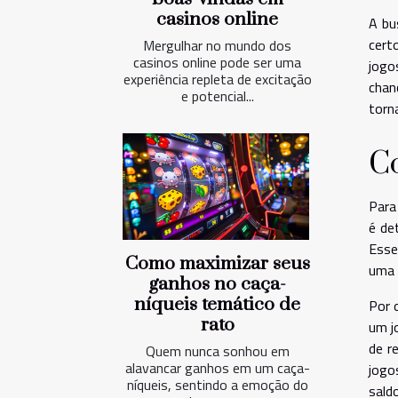
casinos online
A bu
cert
Mergulhar no mundo dos
casinos online pode ser uma
jogo
experiência repleta de excitação
chan
e potencial...
torna
C
Para
é de
Esse
Como maximizar seus
uma 
ganhos no caça-
níqueis temático de
Por 
rato
um j
de r
Quem nunca sonhou em
alavancar ganhos em um caça-
jogo
níqueis, sentindo a emoção do
saldo