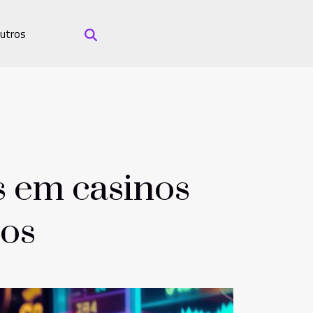
utros
s em casinos
hos