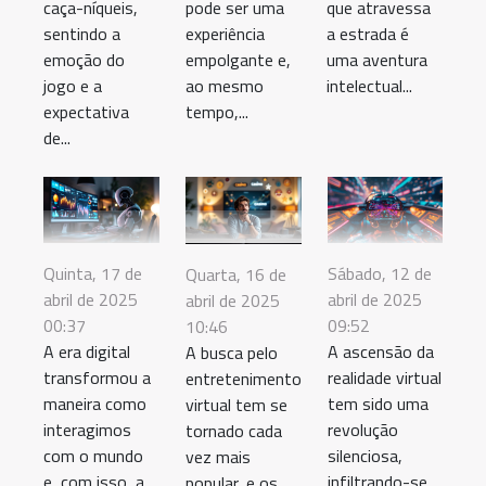
caça-níqueis,
pode ser uma
que atravessa
sentindo a
experiência
a estrada é
emoção do
empolgante e,
uma aventura
jogo e a
ao mesmo
intelectual...
expectativa
tempo,...
de...
Quinta, 17 de
Sábado, 12 de
Quarta, 16 de
abril de 2025
abril de 2025
abril de 2025
00:37
09:52
10:46
A era digital
A ascensão da
A busca pelo
transformou a
realidade virtual
entretenimento
maneira como
tem sido uma
virtual tem se
interagimos
revolução
tornado cada
com o mundo
silenciosa,
vez mais
e, com isso, a
infiltrando-se
popular, e os