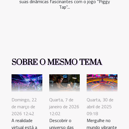
suas dinâmicas fascinantes com o jogo "Piggy
Tap"...
SOBRE O MESMO TEMA
Domingo, 22
Quarta, 7 de
Quarta, 30 de
de março de
janeiro de 2026
abril de 2025
2026 12:42
12:02
09:18
A realidade
Descobrir o
Mergulhe no
virtual está a
universo das
mundo vibrante